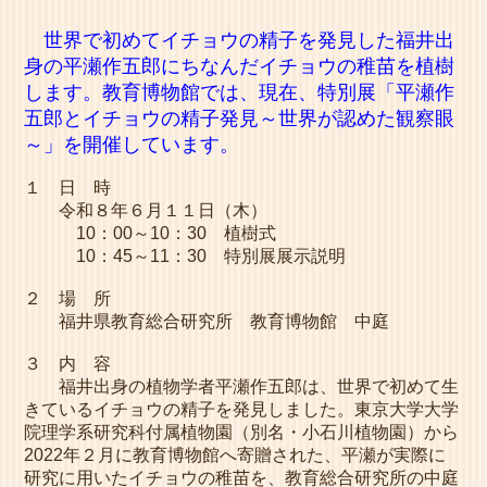
世界で初めてイチョウの精子を発見した福井出
身の平瀬作五郎にちなんだイチョウの稚苗を植樹
します。教育博物館では、現在、特別展「平瀬作
五郎とイチョウの精子発見～世界が認めた観察眼
～」を開催しています。
１ 日 時
令和８年６月１１日（木）
10：00～10：30 植樹式
10：45～11：30 特別展展示説明
２ 場 所
福井県教育総合研究所 教育博物館 中庭
３ 内 容
福井出身の植物学者平瀬作五郎は、世界で初めて生
きているイチョウの精子を発見しました。東京大学大学
院理学系研究科付属植物園（別名・小石川植物園）から
2022年２月に教育博物館へ寄贈された、平瀬が実際に
研究に用いたイチョウの稚苗を、教育総合研究所の中庭