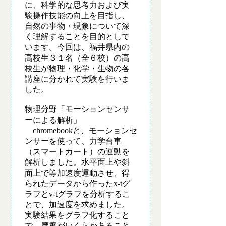
に、科学的な思考力および実
験操作技能の向上を目指し、
自然の事物・現象について深
く理解することを目的として
います。今回は、福井県内の
高校生３１名（全６校）の高
校生が物理・化学・生物の各
講座に分かれて実験を行いま
した。
物理分野「モーションセンサ
ーによる解析」
chromebookと、モーションセ
ンサーを使って、力学台車
（スマートカート）の運動を
解析しました。水平面上や斜
面上で等加速度運動させ、得
られたデータから作ったx-tグ
ラフとv-tグラフを分析するこ
とで、加速度を求めました。
実験結果をグラフ化すること
で、摩擦がいくらかあること