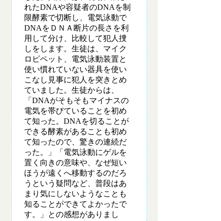
れたDNAや容疑者のDNAを制
限酵素で切断し、電気泳動で
DNAをＤＮＡ断片の長さを利
用して分け、比較して犯人捜
しをします。生徒は、マイク
ロピペット、電気泳動装置と
使い慣れていない器具を使い
こなし見事に犯人を突きとめ
ていました。生徒からは、
「DNAがそもそもマイナスの
電気を帯びていることを初め
て知った。DNAを切ることが
できる酵素があることも初め
て知ったので、驚きの連続だ
った。」「電気泳動にゲルを
置く向きの意味や、なぜ短い
ほうが遠くへ移動するのだろ
うという疑問など、普段はあ
まり気にしないようなことも
知ることができてよかったで
す。」との感想がありまし