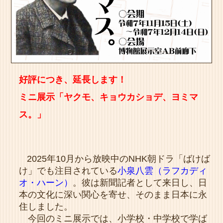
好評につき、延長します！
ミニ展示「ヤクモ、キョウカショデ、ヨミマ
ス。」
2025年10月から放映中のNHK朝ドラ「ばけば
け」でも注目されている
小泉八雲（ラフカディ
オ・ハーン）
。彼は新聞記者として来日し、日
本の文化に深い関心を寄せ、そのまま日本に永
住しました。
今回のミニ展示では、小学校・中学校で学ば