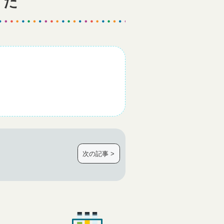
した
次の記事 >