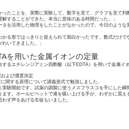
かったことを、実際に実験して、数字を見て、グラフを見て判
理解することができた。本当に意味のある時間だった。」
ータを活用した物理をしたことがなかったので、今日のような
わかる形ではっきりと捉えられて面白かったです。数式だけで
がわいてきました。」
TAを用いた金属イオンの定量
合するエチレンジアミン四酢酸（以下EDTA）を用いて金属イ
製および濃度決定
定に関する原理について講義形式で勉強しました。
よ実験開始です。試薬の調製に使うメスフラスコを手にした瞬
ります。ホールピペットで液を吸い上げる手が、わずかに震え
思わず声をあげる生徒もいました。