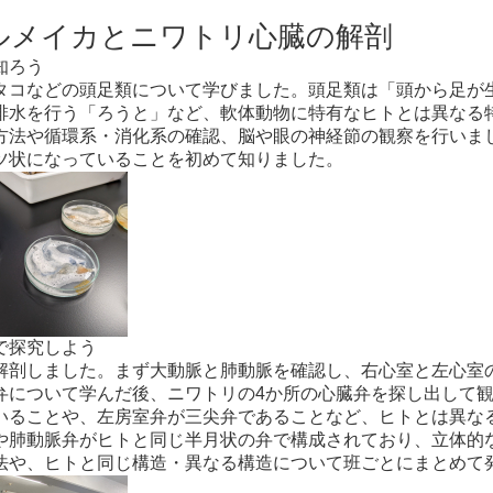
ルメイカとニワトリ心臓の解剖
知ろう
コなどの頭足類について学びました。頭足類は「頭から足が
排水を行う「ろうと」など、軟体動物に特有なヒトとは異なる
方法や循環系・消化系の確認、脳や眼の神経節の観察を行いま
ツ状になっていることを初めて知りました。
で探究しよう
剖しました。まず大動脈と肺動脈を確認し、右心室と左心室
弁について学んだ後、ニワトリの4か所の心臓弁を探し出して
いることや、左房室弁が三尖弁であることなど、ヒトとは異な
や肺動脈弁がヒトと同じ半月状の弁で構成されており、立体的
法や、ヒトと同じ構造・異なる構造について班ごとにまとめて