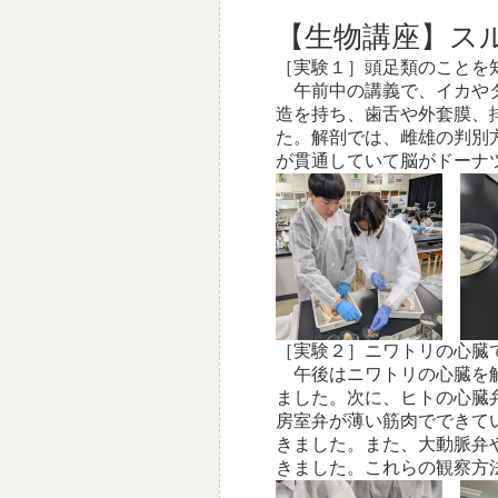
【生物講座】ス
［実験１］頭足類のことを
午前中の講義で、イカやタ
造を持ち、歯舌や外套膜、
た。解剖では、雌雄の判別
が貫通していて脳がドーナ
［実験２］ニワトリの心臓
午後はニワトリの心臓を解
ました。次に、ヒトの心臓
房室弁が薄い筋肉でできて
きました。また、大動脈弁
きました。これらの観察方