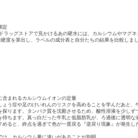
測定
ドラッグストアで見かけるあの硬水には、カルシウムやマグネ
で総硬度を算出し、ラベルの成分表と自分たちの結果を比較しま
に含まれるカルシウムイオンの定量
ょう症や足のけいれんのリスクを高めることを学んだあと、
を探ります。タンパク質を沈殿させるため、酸性溶液を少しずつ
を待ちます。真っ白だった牛乳と低脂肪乳が、ろ過後に透明な
すめると、終点を過ぎて色が一度戻る『逆戻り現象』が発生し
は、カルシウム量に違いがあることが判明。