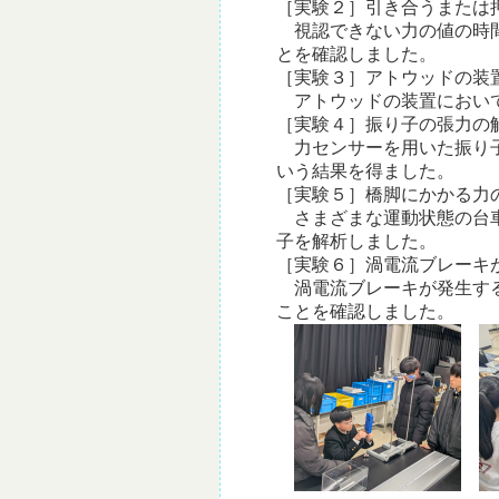
［実験２］引き合うまたは
視認できない力の値の時間
とを確認しました。
［実験３］アトウッドの装
アトウッドの装置において
［実験４］振り子の張力の
力センサーを用いた振り子
いう結果を得ました。
［実験５］橋脚にかかる力
さまざまな運動状態の台車
子を解析しました。
［実験６］渦電流ブレーキ
渦電流ブレーキが発生する
ことを確認しました。