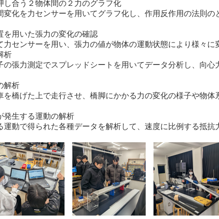
押し合う２物体間の２力のグラフ化
変化を力センサーを用いてグラフ化し、作用反作用の法則の
置を用いた張力の変化の確認
力センサーを用い、張力の値が物体の運動状態により様々に
解析
の張力測定でスプレッドシートを用いてデータ分析し、向心
の解析
を橋げた上で走行させ、橋脚にかかる力の変化の様子や物体
が発生する運動の解析
運動で得られた各種データを解析して、速度に比例する抵抗