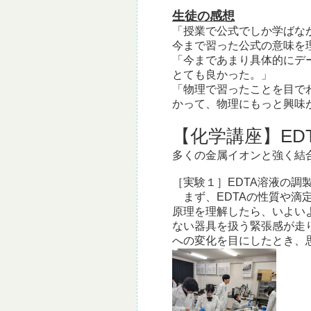
生徒の感想
「授業で公式でしか学ばな
今まで習った公式の意味を
「今まであまり具体的にデ
とても良かった。」
「物理で習ったことを目で
かって、物理にもっと興味
【化学講座】ED
多くの金属イオンと強く結
［実験１］EDTA溶液の調
まず、EDTAの性質や滴
原理を理解したら、いよい
ない器具を扱う緊張感が走
への変化を目にしたとき、