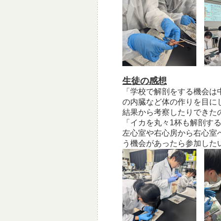
生徒の感想
「学校で解剖をする機会は
の内臓など体の作りを目に
結果から考察したりできた
「イカを丸々1杯も解剖す
左心室や右心房から右心室
う機会があったら参加した