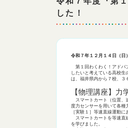
令和７年度『第
した！
令和７年１２月１４日（日
第１回わくわく！アドバン
したいと考えている高校生
は、福井県内から７校、３
【物理講座】力
スマートカート（位置、速
度力センサーを用いて各種
［実験１］等速直線運動に
スマートカートを等速直線
を学びました。