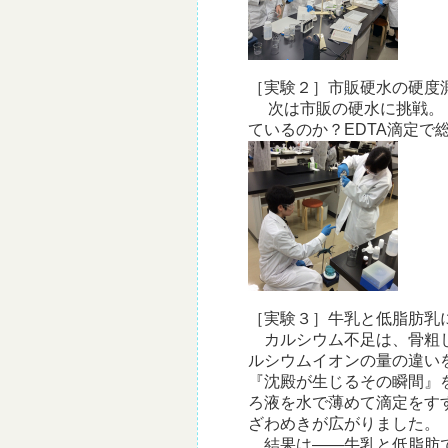
［実験２］市販硬水の硬度
次は市販の硬水に挑戦。
ているのか？EDTA滴定
［実験３］牛乳と低脂肪乳
カルシウム不足は、骨粗し
ルシウムイオンの量の違い
『沈殿が生じるその瞬間』
ろ液を水で薄めて滴定をす
ざわめきが広がりました。
結果は――牛乳と低脂肪で