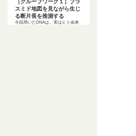
［グループワーク１］プラ
スミド地図を見ながら生じ
る断片長を推測する
今回用いたDNAは、実はヒト由来
ではなく、細菌が持つ小型環状
DNA（プラスミド）に、遺伝子組
み換え技術で既知のDNAを組み込
んだものをサンプルDNAとして利
用しました。アガロースゲルが固
化する時間を利用して、そのプラ
スミド地図を見ながら、どこでい
くつに切断され、どれだけの長さ
のものが生じるかを事前に予想し
ました。またその結果を電気泳動
の結果得られるバンド図として作
成しました。計算機をたたきなが
ら、様々な長さの断片を長い順に
並べる作業は、なかなか難解で苦
労していました。
［実験３］アプライの練習
午後からは予備のアガロースゲル
を用いて、アガロースゲルのわず
かなくぼみに、マイクロピペッタ