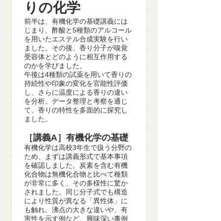
りの化学
前半は、有機化学の基礎講義には
じまり、酢酸と5種類のアルコール
を用いたエステル合成実験を行い
ました。その後、香り分子が嗅覚
受容体とどのように相互作用する
のかを学びました。
午後は4種類の試薬を用いて香りの
持続性や印象の変化を官能性評価
し、さらに温度による香りの違い
を分析。データ整理と考察を通じ
て、香りの特性を多面的に探究し
ました。
［講義A］有機化学の基礎
有機化学は高校3年生で扱う分野の
ため、まずは講義形式で基本事項
を確認しました。炭素を含む有機
化合物は無機化合物と比べて種類
が非常に多く、その多様性に驚か
されました。同じ分子式でも構造
により性質が異なる「異性体」に
も触れ、沸点の大きな違いや、有
害性を示す例など、興味深い事例