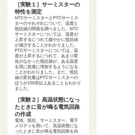
［実験１］サーミスターの
特性を測定
NTCサーミスターとPTCサーミス
ターのそれぞれについて、温度と
抵抗値の関係を調べました。NTC
サーミスターについては、温度が
上昇するにつれて緩やかに抵抗値
が減少することがわかりました。
PTCサーミスターについては、温
度が上昇するにつれて、あまり変
化のなかった抵抗値が、ある温度
を境に急激に増加するようになる
ことがわかりました。また、抵抗
値の変化量はPTCサーミスターの
ほうが100倍以上あることもわかり
ました。
［実験２］高温状態になっ
たときに音が鳴る電気回路
の作成
電池、抵抗、サーミスター、電子
メロディを用いて、高温状態にな
ったときに音が鳴る電気回路を自