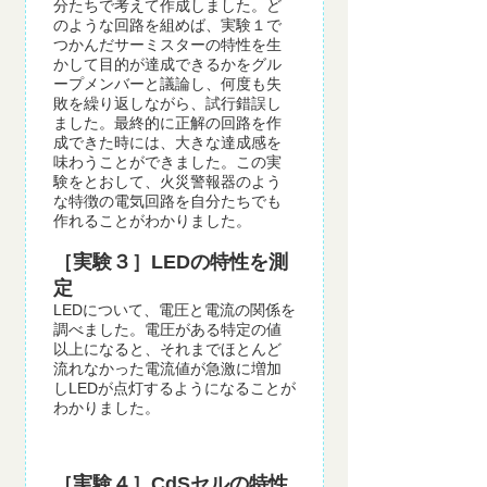
分たちで考えて作成しました。ど
のような回路を組めば、実験１で
つかんだサーミスターの特性を生
かして目的が達成できるかをグル
ープメンバーと議論し、何度も失
敗を繰り返しながら、試行錯誤し
ました。最終的に正解の回路を作
成できた時には、大きな達成感を
味わうことができました。この実
験をとおして、火災警報器のよう
な特徴の電気回路を自分たちでも
作れることがわかりました。
［実験３］LEDの特性を測
定
LEDについて、電圧と電流の関係を
調べました。電圧がある特定の値
以上になると、それまでほとんど
流れなかった電流値が急激に増加
しLEDが点灯するようになることが
わかりました。
［実験４］CdSセルの特性