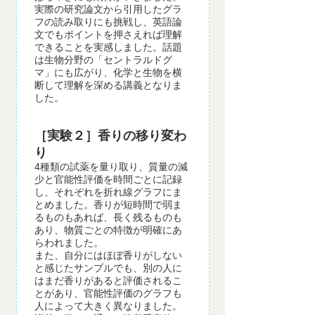
実際の研究論文から引用したグラ
フの読み取りにも挑戦し、英語論
文でもポイントを押さえれば理解
できることを実感しました。話題
は生物分野の「セントラルドグ
マ」にも広がり、化学と生物を横
断して理解を深める講義となりま
した。
［実験２］香りの移り変わ
り
4種類の試薬を量り取り、質量の減
少と官能性評価を時間ごとに記録
し、それぞれを折れ線グラフにま
とめました。香りが短時間で弱ま
るものもあれば、長く残るものも
あり、物質ごとの特徴が明確にあ
らわれました。
また、自分にはほぼ香りがしない
と感じたサンプルでも、別の人に
はまだ香りがあると評価されるこ
とがあり、官能性評価のグラフも
人によって大きく異なりました。