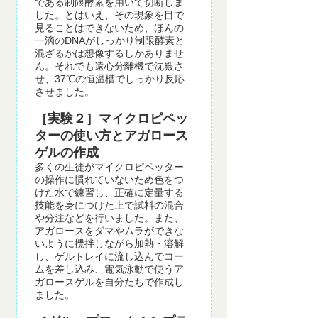
である制限酵素を用いて切断しま
した。とはいえ、その現象を目で
見ることはできないため、ほんの
一滴のDNAがしっかり制限酵素と
混ざるかは想像するしかありませ
ん。それでも遠心分離機で沈殿さ
せ、37℃の恒温槽でしっかり反応
させました。
［実験２］マイクロピペッ
ターの使い方とアガロース
ゲルの作成
多くの生徒がマイクロピペッター
の操作に慣れていないため色をつ
けた水で練習し、正確に定量する
技能を身につけた上で試料の混合
や分注などを行いました。また、
アガロースをダマやムラができな
いように攪拌しながら加熱・溶解
し、ゲルトレイに流し込んでコー
ムを差し込み、電気泳動で使うア
ガロースゲルを自分たちで作成し
ました。