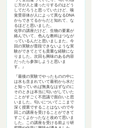
じ方が人と違ったりするのはどう
してだろうと思っていたけど、嗅
覚受容体が人によって異なるDNA
からできてるからだと知れて、な
るほどと思いました。
化学の講座だけど、生物の要素が
絡んでいて、色んな教科はつなが
っているんだと思いましまた。今
回の実験が普段できないような実
験ができてとても貴重な経験にな
りました。次回も興味のある内容
だったら参加しようと思いま
す。』
『最後の実験でやったものの中に
は水も含まれていて最初から水だ
と知っていれば無臭なはずなのに
そのときは本当に匂いがしていた
ことがすごく不思議で面白いと思
いました。匂いについてここまで
深く授業ですることはないので今
回この講座を受けることができて
すごくよかったなと改めて思いま
した。この講座を受ける前より研
究職や化学に興味が湧きました。