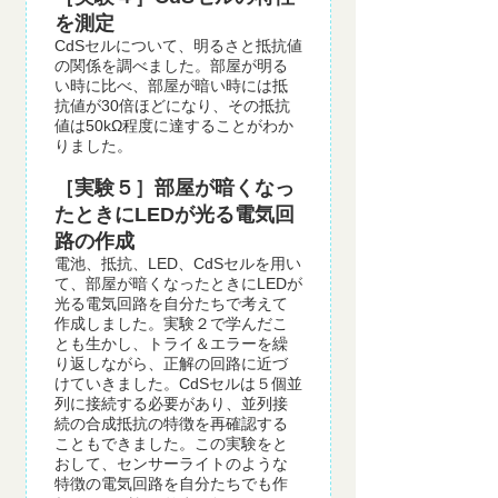
を測定
CdSセルについて、明るさと抵抗値
の関係を調べました。部屋が明る
い時に比べ、部屋が暗い時には抵
抗値が30倍ほどになり、その抵抗
値は50kΩ程度に達することがわか
りました。
［実験５］部屋が暗くなっ
たときにLEDが光る電気回
路の作成
電池、抵抗、LED、CdSセルを用い
て、部屋が暗くなったときにLEDが
光る電気回路を自分たちで考えて
作成しました。実験２で学んだこ
とも生かし、トライ＆エラーを繰
り返しながら、正解の回路に近づ
けていきました。CdSセルは５個並
列に接続する必要があり、並列接
続の合成抵抗の特徴を再確認する
こともできました。この実験をと
おして、センサーライトのような
特徴の電気回路を自分たちでも作