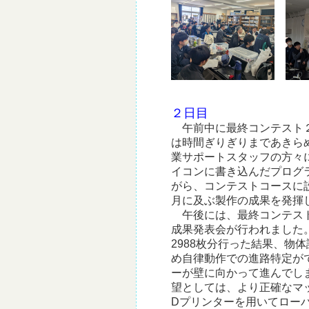
２日目
午前中に最終コンテスト２
は時間ぎりぎりまであきら
業サポートスタッフの方々
イコンに書き込んだプログ
がら、コンテストコースに
月に及ぶ製作の成果を発揮
午後には、最終コンテスト
成果発表会が行われました
2988枚分行った結果、物
め自律動作での進路特定が
ーが壁に向かって進んでし
望としては、より正確なマ
Dプリンターを用いてロー