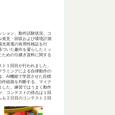
ッション、動作試験状況、コ
ル発見・回収および環境計測
陽光発電の有用性検証を行
基づいた趣向を凝らしたミッ
ぐための引継ぎ資料に関する
スト１回目が行われました。
グラミングによる自律動作の
、AI機能で学習させた目標
動作経路を判断する、マイク
ました。練習ではうまく動作
が、コンテストの得点は１回
ムも２日目のコンテスト２回