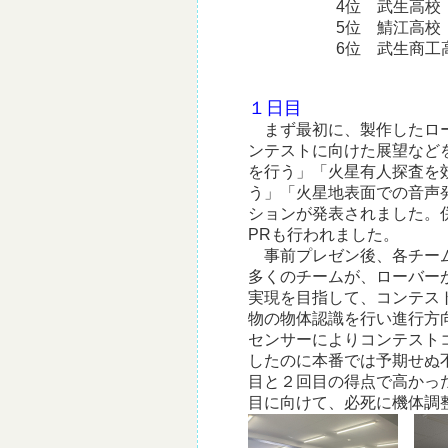
4位 武生高校
5位 鯖江高校
6位 武生商工高
１日目
まず最初に、製作したロー
ンテストに向けた展望など
を行う」「火星有人探査を
う」「火星地表面での音声
ションが発表されました。
PRも行われました。
事前プレゼン後、各チーム
多くのチームが、ローバー
実現を目指して、コンテス
物の物体認識を行い進行方
センサーによりコンテスト
したのに本番では予期せぬ
目と２回目の得点で高かっ
目に向けて、必死に機体調