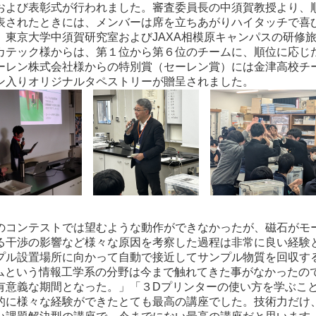
よび表彰式が行われました。審査委員長の中須賀教授より、
表されたときには、メンバーは席を立ちあがりハイタッチで喜
、東京大学中須賀研究室およびJAXA相模原キャンパスの研修
カテック様からは、第１位から第６位のチームに、順位に応じ
ーレン株式会社様からの特別賞（セーレン賞）には金津高校チ
ン入りオリジナルタペストリーが贈呈されました。
コンテストでは望むような動作ができなかったが、磁石がモ
る干渉の影響など様々な原因を考察した過程は非常に良い経験
プル設置場所に向かって自動で接近してサンプル物質を回収す
ラムという情報工学系の分野は今まで触れてきた事がなかったの
有意義な期間となった。」「３Dプリンターの使い方を学ぶこ
的に様々な経験ができたとても最高の講座でした。技術力だけ