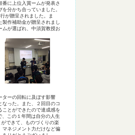
順番に上位入賞ームが発表さ
びを分かち合っていました。
旅行が贈呈されました。ま
た製作補助金が贈呈されまし
ームが選ばれ、中須賀教授お
ーターの回転に及ぼす影響
となった。また、２回目のコ
ることができたので達成感を
で、この１年間は自分の人生
とができて、ものづくりの楽
、マネジメント力だけなど偏