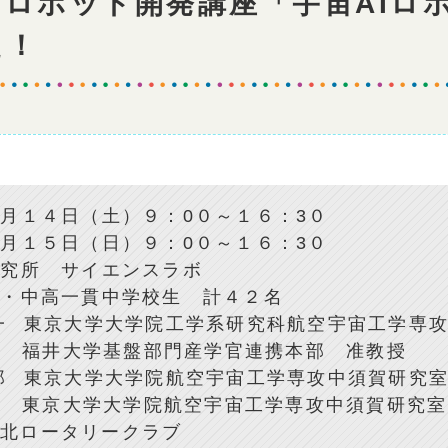
Iロボット開発講座「宇宙AIロ
た！
月１４日（土）９：0０～１６：3０
５日（日）９：0０～１６：3０
研究所 サイエンスラボ
生・中高一貫中学校生 計４２名
一
東京大学大学院工学系研究科航空宇宙工学専
井大学基盤部門産学官連携本部 准教授
郎
東京大学大学院航空宇宙工学専攻中須賀研究
京大学大学院航空宇宙工学専攻中須賀研究室
井北ロータリークラブ