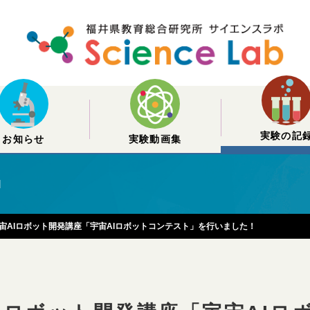
実験の記
お知らせ
実験動画集
d
宙AIロボット開発講座「宇宙AIロボットコンテスト」を行いました！