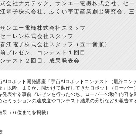
株式会社ナカテック、サンエー電機株式会社、セー
社、ふくい宇宙産業創出研究会、三菱
五十音
：サンエー電機株式会社スタッフ
式会社スタッフ
式会社スタッフ（五十音順）
事前プレゼン、コンテスト１回目
スト２回目、成果発表会
AIロボット開発講座「宇宙AIロボットコンテスト（最終コン
座」以降、１０か月間かけて製作してきたロボット（ローバー
を発表する事前プレゼンを行ったのち、ローバーの動作内容を
めたミッションの達成度やコンテスト結果の分析などを報告す
（６位までを掲載）
校