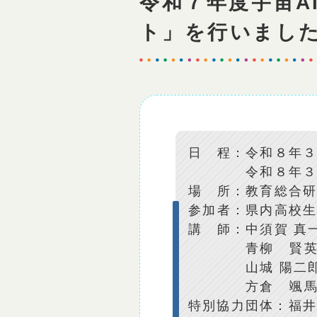
令和７年度宇宙A
ト」を行いまし
日 程：令和８年３
令和８年３月１
場 所：教育総合
参加者：県内高校
講 師：中須賀 真
青柳 賢英 福
山城 陽二
方倉 颯馬 東
特別協力団体：福