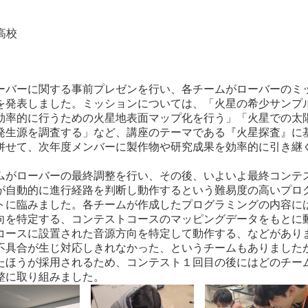
校
バーに関する事前プレゼンを行い、各チームがローバーのミ
を発表しました。ミッションについては、「火星の希少サンプ
効率的に行うための火星地表面マップ化を行う」「火星での太
発生源を調査する」など、講座のテーマである『火星探査』に
併せて、次年度メンバーに製作物や研究成果を効率的に引き継
がローバーの最終調整を行い、その後、いよいよ最終コンテ
が自動的に進行経路を判断し動作するという難易度の高いプロ
トに臨みました。各チームが作成したプログラミングの内容には
向を特定する、コンテストコースのマッピングデータをもとに
コースに設置された音源方向を特定して動作する、などがあり
不具合が生じ対応しきれなかった、というチームもありました
たほうが採用されるため、コンテスト１回目の後にはどのチー
整に取り組みました。