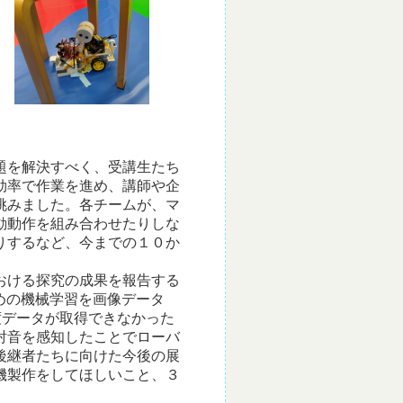
題を解決すべく、受講生たち
効率で作業を進め、講師や企
挑みました。各チームが、マ
動動作を組み合わせたりしな
りするなど、今までの１０か
おける探究の成果を報告する
めの機械学習を画像データ
度データが取得できなかった
射音を感知したことでローバ
後継者たちに向けた今後の展
機製作をしてほしいこと、３