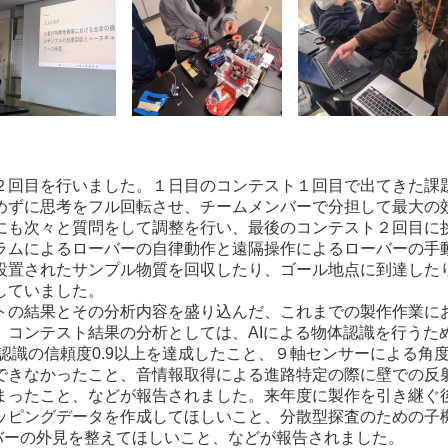
回目を行いました。１日目のコンテスト１回目で出てきた課
めずに
思考をフル回転させ、チームメンバーで分担して最大の
にも次々と質問をして調整を行い、最後のコンテスト２回目に
ラムによるローバーの自律動作と遠隔操作によるローバーの手
設置されたサンプル物質を回収したり、ゴール地点に到達した
していました。
の結果とその分析内容を盛り込んだ、これまでの製作作業に
。コンテスト結果の分析としては、AIによる物体認識を行うた
体認識の信頼度0.9以上を達成したこと、９軸センサーによる角
できなかったこと、音情報取得による進路特定の際に壁での反
まったこと、などが報告されました。来年度に製作を引き継ぐ
ッピングデータを作成してほしいこと、分散型探査のための子
バーの外見を整えてほしいこと、などが報告されました。