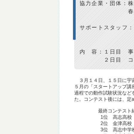
協力企業・団体：
春江電子株式会
（
サポートスタッフ
セーレン株
春江電子株
内 容：１日目 
２日目 コンテ
３月１４日、１５日に宇宙
５月の「スタートアップ講
過程での動作試験状況など
た。コンテスト後には、定
最終コンテスト結果
1位 高志高校
2位 金津高校
3位 高志中学